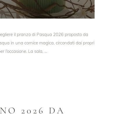
egliere il pranzo di Pasqua 2026 proposto da
squa in una cornice magica, circondati dai propri
r l’occasione. La sala,
NO 2026 DA