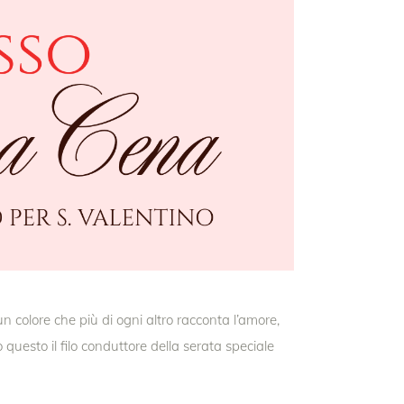
n colore che più di ogni altro racconta l’amore,
io questo il filo conduttore della serata speciale