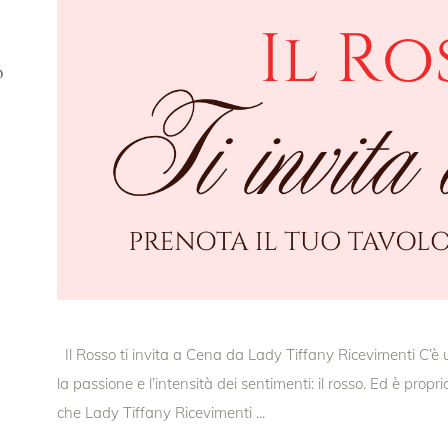
O
N
Il Rosso ti invita a Cena da Lady Tiffany Ricevimenti C’è u
la passione e l’intensità dei sentimenti: il rosso. Ed è propr
che Lady Tiffany Ricevimenti