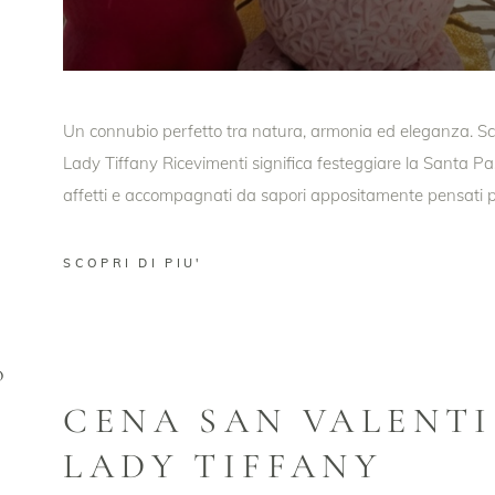
Un connubio perfetto tra natura, armonia ed eleganza. Sc
Lady Tiffany Ricevimenti significa festeggiare la Santa Pa
affetti e accompagnati da sapori appositamente pensati pe
SCOPRI DI PIU'
O
CENA SAN VALENTI
LADY TIFFANY