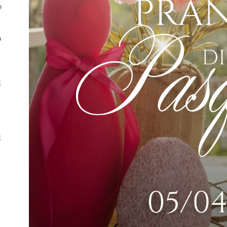
O
O
5
E
E