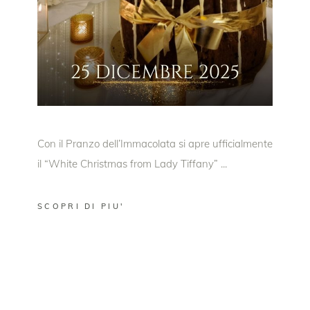
Con il Pranzo dell’Immacolata si apre ufficialmente
il “White Christmas from Lady Tiffany”
SCOPRI DI PIU'