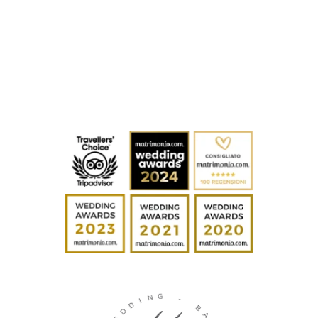
G
N
I
-
D
D
B
E
A