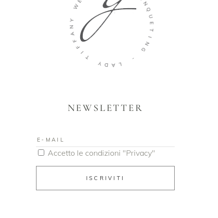
W
N
Q
Y
U
N
E
A
T
F
I
F
N
I
G
T
-
Y
D
L
A
NEWSLETTER
Accetto le condizioni "Privacy"
ISCRIVITI