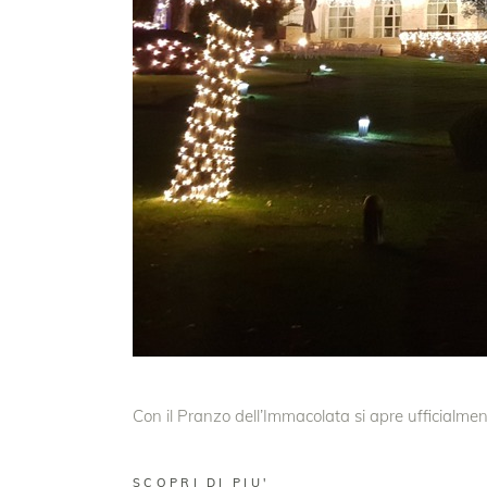
Con il Pranzo dell’Immacolata si apre ufficialme
SCOPRI DI PIU'