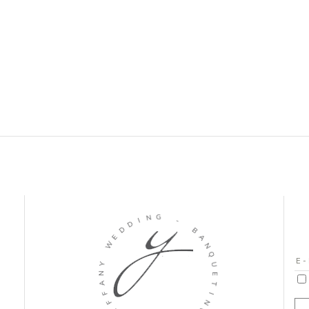
I
D
N
D
G
E
W
-
Y
B
N
A
A
N
F
Q
F
U
I
E
T
T