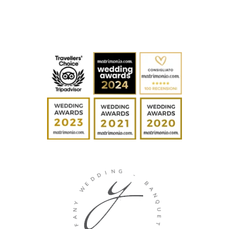
D
I
D
N
E
G
W
-
Y
N
B
A
A
F
N
F
Q
U
I