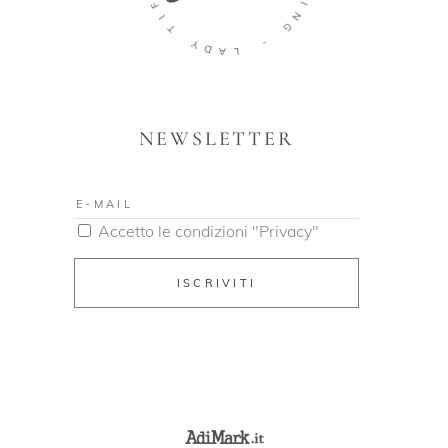
T
E
T
Y
I
D
N
A
G
L
-
NEWSLETTER
Accetto le condizioni "Privacy"
ISCRIVITI