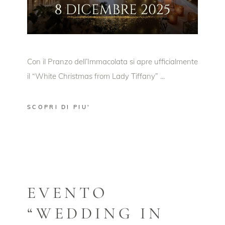
Con il Pranzo dell’Immacolata si apre ufficialmente
il “White Christmas from Lady Tiffany”
SCOPRI DI PIU'
EVENTO
“WEDDING IN