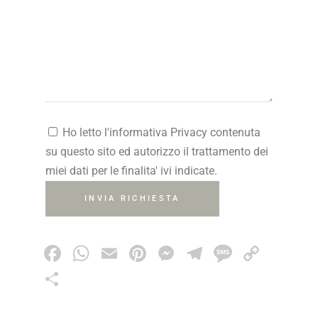
Ho letto l'informativa Privacy contenuta
su questo sito ed autorizzo il trattamento dei
miei dati per le finalita' ivi indicate.
INVIA RICHIESTA
Facebook
WhatsApp
Email
Pinterest
Messenger
Telegram
Messag
Copy
Link
Share