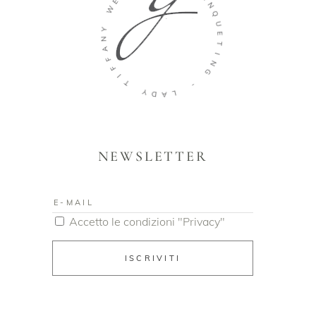
W
N
Q
Y
U
N
E
A
T
F
I
F
N
I
G
T
-
Y
D
L
A
NEWSLETTER
Accetto le condizioni "Privacy"
ISCRIVITI