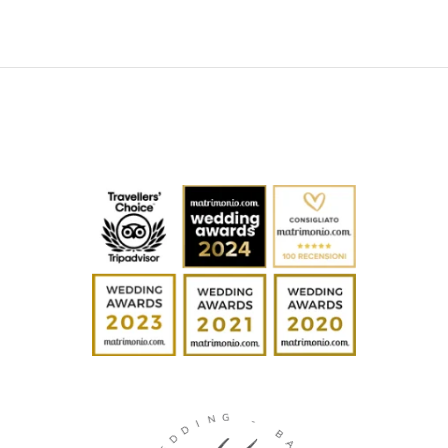
G
N
I
-
D
D
B
E
A