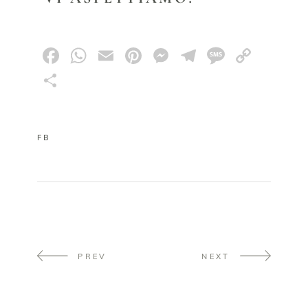
Facebook
WhatsApp
Email
Pinterest
Messenger
Telegram
Messag
Copy
Link
Share
FB
PREV
NEXT