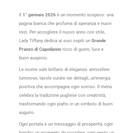
Il
1° gennaio 2026
è un momento sospeso: una
pagina bianca che profuma di speranza e nuovi
inizi. Per accogliere il nuovo anno con stile,
Lady Tiffany dedica ai suoi ospiti un
Grande
Pranzo di Capodanno
ricco di gusto, luce e
buon auspicio.
Le nostre sale brillano di eleganza: atmosfere
luminose, tavole curate nei dettagli, un’energia
positiva che accompagna ogni sorriso. Il menù
celebra la tradizione pugliese con creatività,
trasformando ogni piatto in un simbolo di buon
augurio.
Ogni portata è un messaggio di prosperità, ogni
brindisi un momento da ricordare, ogni gesto un