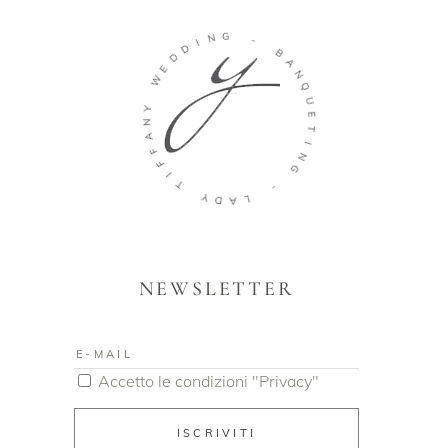
N
I
D
G
D
E
-
W
B
Y
A
N
N
A
Q
F
U
F
E
I
T
T
I
N
Y
G
D
A
-
L
NEWSLETTER
Accetto le condizioni "Privacy"
ISCRIVITI