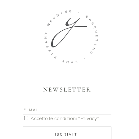
I
N
D
G
D
E
-
W
B
Y
A
N
N
A
Q
F
U
F
E
I
T
T
I
N
Y
G
D
A
-
L
NEWSLETTER
Accetto le condizioni "Privacy"
ISCRIVITI