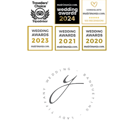
I
N
D
G
D
E
-
W
B
Y
A
N
N
A
Q
F
U
F
E
I
T
T
I
N
Y
G
D
A
-
L