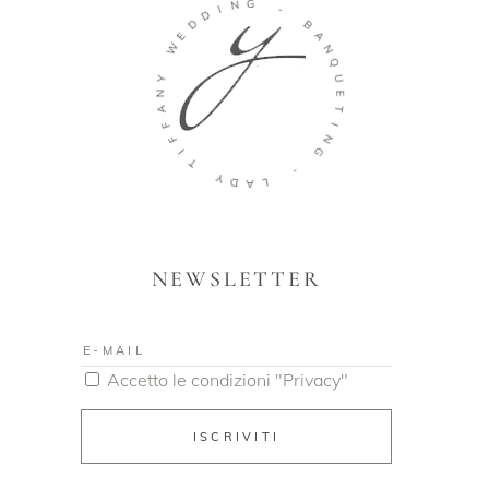
N
G
I
D
-
D
E
B
W
A
N
Y
Q
N
U
A
E
F
T
F
I
I
N
T
G
Y
-
D
A
L
NEWSLETTER
Accetto le condizioni "Privacy"
ISCRIVITI