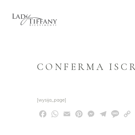
CONFERMA ISC
[wysija_page]
Facebook
WhatsApp
Email
Pinterest
Messeng
Teleg
Me