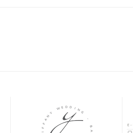
D
E
D
W
I
N
Y
G
N
A
-
F
F
B
I
A